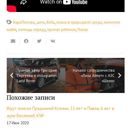
ВаряПопова
,
дети
,
Кебь
,
поиск в природной среде
,
помогите
найти
,
помощь отряду
,
пропал ребенок
,
Псков
Прямой эфир Григория
Начало сотрудничества
Сергеева в instagramm
«Лиза Алерт» с АЗС
Land Rover
«Шелл»
Похожие записи
Идут поиски Прядкиной Ксении, 11 лет и Павла, 6 лет в
ауле Бесленей, КЧР
17 Июн 2020