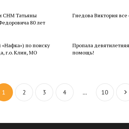
и СНМ Татьяны
Гнедова Виктория все
Федоровича 80 лет
 «Нафка») по поиску
Пропала девятилетняя
, г.о. Клин, МО
помощь!
1
2
3
4
…
10