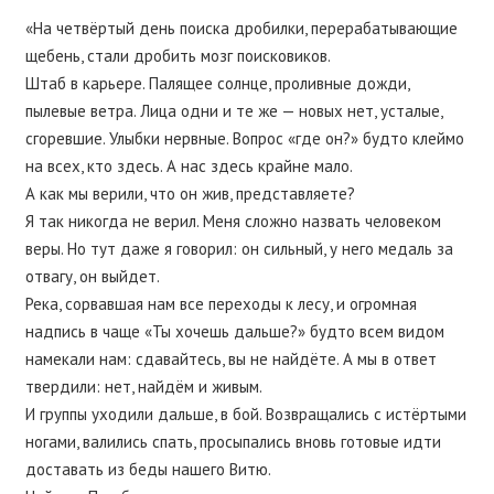
«На четвёртый день поиска дробилки, перерабатывающие
щебень, стали дробить мозг поисковиков.
Штаб в карьере. Палящее солнце, проливные дожди,
пылевые ветра. Лица одни и те же — новых нет, усталые,
сгоревшие. Улыбки нервные. Вопрос «где он?» будто клеймо
на всех, кто здесь. А нас здесь крайне мало.
А как мы верили, что он жив, представляете?
Я так никогда не верил. Меня сложно назвать человеком
веры. Но тут даже я говорил: он сильный, у него медаль за
отвагу, он выйдет.
Река, сорвавшая нам все переходы к лесу, и огромная
надпись в чаще «Ты хочешь дальше?» будто всем видом
намекали нам: сдавайтесь, вы не найдёте. А мы в ответ
твердили: нет, найдём и живым.
И группы уходили дальше, в бой. Возвращались с истёртыми
ногами, валились спать, просыпались вновь готовые идти
доставать из беды нашего Витю.