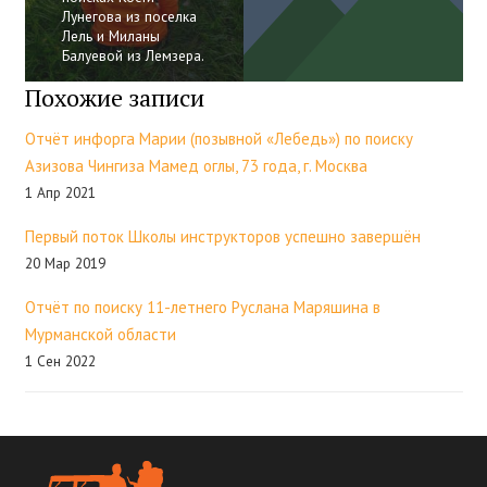
Лунегова из поселка
Лель и Миланы
Балуевой из Лемзера.
Похожие записи
Отчёт инфорга Марии (позывной «Лебедь») по поиску
Азизова Чингиза Мамед оглы, 73 года, г. Москва
1 Апр 2021
Первый поток Школы инструкторов успешно завершён
20 Мар 2019
Отчёт по поиску 11-летнего Руслана Маряшина в
Мурманской области
1 Сен 2022