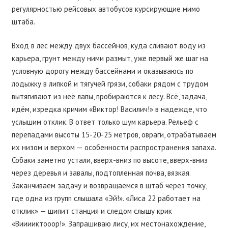
регулярностью рейсовых автобусов курсирующие мимо
штаба.
Вход в лес между двух бассейнов, куда сливают воду из
карьера, грунт между ними размыт, уже первый же шаг на
условную дорогу между бассейнами и оказываюсь по
лодыжку в липкой и тягучей грязи, собаки рядом с трудом
вытягивают из неё лапы, пробираются к лесу. Всё, задача,
идём, изредка кричим «Виктор! Василич!» в надежде, что
услышим отклик. В ответ только шум карьера. Рельеф с
перепадами высоты 15-20-25 метров, овраги, отрабатываем
их низом и верхом — особенности распространения запаха.
Собаки заметно устали, вверх-вниз по высоте, вверх-вниз
через деревья и завалы, подтопленная почва, вязкая.
Заканчиваем задачу и возвращаемся в штаб через точку,
где одна из групп слышала «Эй!». «Лиса 22 работает на
отклик» — шипит станция и следом слышу крик
«Вииииктооор!». Запрашиваю лису, их местонахождение,