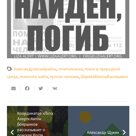
Александровскийрайон
,
отчетопоиске
,
поиск в природной
среде
,
помогите найти
,
пропал человек
,
ШиряевВикторВасильевич
Координатор «Лиза
Алерт» Антон
Бояршинов
рассказывает о
Александр Щукин
поисках Кости