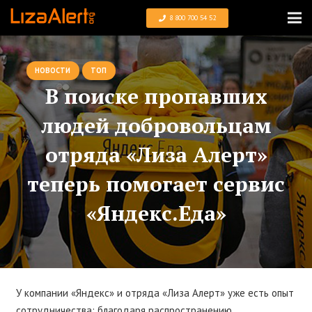
8 800 700 54 52
НОВОСТИ
ТОП
В поиске пропавших
людей добровольцам
отряда «Лиза Алерт»
теперь помогает сервис
«Яндекс.Еда»
У компании «Яндекс» и отряда «Лиза Алерт» уже есть опыт
сотрудничества: благодаря распространению