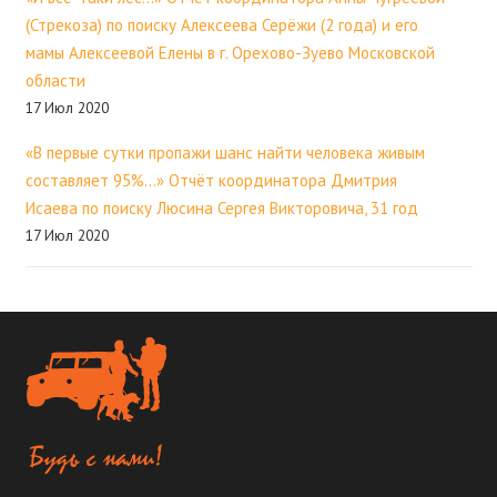
(Стрекоза) по поиску Алексеева Серёжи (2 года) и его
мамы Алексеевой Елены в г. Орехово-Зуево Московской
области
17 Июл 2020
«В первые сутки пропажи шанс найти человека живым
составляет 95%…» Отчёт координатора Дмитрия
Исаева по поиску Люсина Сергея Викторовича, 31 год
17 Июл 2020