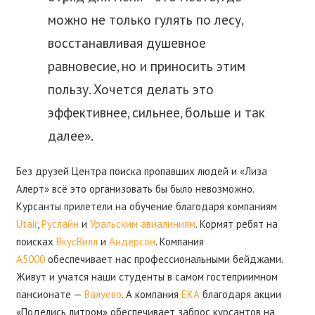
можно не только гулять по лесу,
восстанавливая душевное
равновесие, но и приносить этим
пользу. Хочется делать это
эффективнее, сильнее, больше и так
далее».
Без друзей Центра поиска пропавших людей и «Лиза
Алерт» всё это организовать бы было невозможно.
Курсанты прилетели на обучение благодаря компаниям
Utair
,
Руслайн
и
Уральским авиалиниям
. Кормят ребят на
поисках
ВкусВилл
и
Андерсон
. Компания
А5000
обеспечивает нас профессиональными бейджами.
Живут и учатся наши студенты в самом гостеприимном
пансионате —
Валуево
. А компания
ЕКА
благодаря акции
«Поделись литром» обеспечивает заброс курсантов на