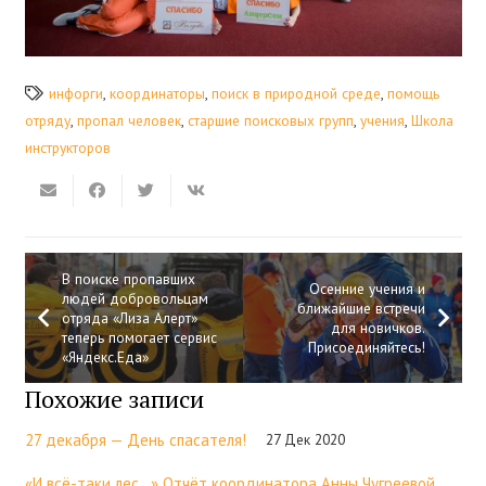
инфорги
,
координаторы
,
поиск в природной среде
,
помощь
отряду
,
пропал человек
,
старшие поисковых групп
,
учения
,
Школа
инструкторов
В поиске пропавших
Осенние учения и
людей добровольцам
ближайшие встречи
отряда «Лиза Алерт»
для новичков.
теперь помогает сервис
Присоединяйтесь!
«Яндекс.Еда»
Похожие записи
27 декабря — День спасателя!
27 Дек 2020
«И всё-таки лес…» Отчёт координатора Анны Чугреевой