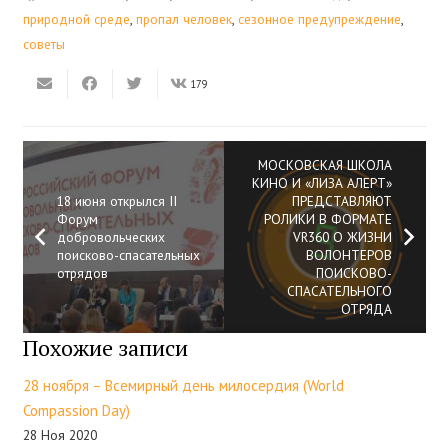
природной среде
,
пропал человек
,
сезонное предупреждение
,
советы
179
МОСКОВСКАЯ ШКОЛА
КИНО И «ЛИЗА АЛЕРТ»
18 июня открылся II
ПРЕДСТАВЛЯЮТ
Форум
РОЛИКИ В ФОРМАТЕ
добровольческих
VR360 О ЖИЗНИ
поисково-спасательных
ВОЛОНТЕРОВ
отрядов
ПОИСКОВО-
СПАСАТЕЛЬНОГО
ОТРЯДА
Похожие записи
28 ноября – Всемирный день милосердия (World
Compassion Day)
28 Ноя 2020