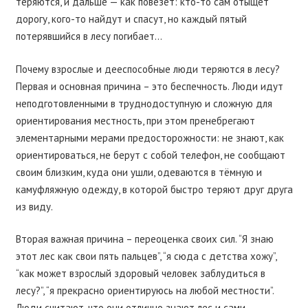
теряются, и дальше — как повезёт: кто-то сам отыщет
дорогу, кого-то найдут и спасут, но каждый пятый
потерявшийся в лесу погибает…
Почему взрослые и дееспособные люди теряются в лесу?
Первая и основная причина – это беспечность. Люди идут
неподготовленными в труднодоступную и сложную для
ориентирования местность, при этом пренебрегают
элементарными мерами предосторожности: не знают, как
ориентироваться, не берут с собой телефон, не сообщают
своим близким, куда они ушли, одеваются в тёмную и
камуфляжную одежду, в которой быстро теряют друг друга
из виду.
Вторая важная причина – переоценка своих сил. “Я знаю
этот лес как свои пять пальцев”, “я сюда с детства хожу”,
“как может взрослый здоровый человек заблудиться в
лесу?”, “я прекрасно ориентируюсь на любой местности”.
Люди считают, что они отлично знают лес и сами