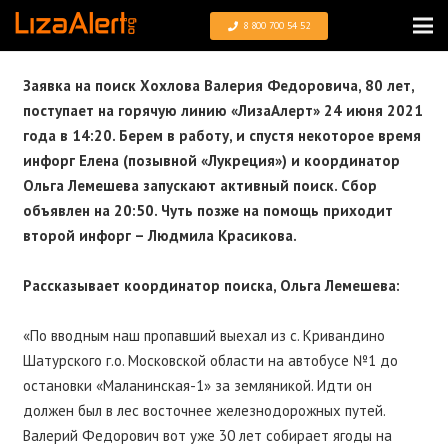
8 800 700 54 52
Заявка на поиск
Хохлов
а Валерия Федоровича, 80 лет,
поступает на горячую линию «
ЛизаАлерт»
24 июня 2021
года в 14:20. Берем в работу, и спустя некоторое время
инфорг Елена (позывной «Лукреция») и координатор
Ольга Лемешева запускают активный поиск. Сбор
объявлен на 20:50. Чуть позже на помощь приходит
второй инфорг – Людмила Красикова.
Рассказывает координатор поиска, Ольга Лемешева:
«По вводным наш пропавший выехал из с. Кривандино
Шатурского г.о. Московской области на автобусе №1 до
остановки «Маланинская-1» за земляникой. Идти он
должен был в лес восточнее железнодорожных путей.
Валерий Федорович вот уже 30 лет собирает ягоды на