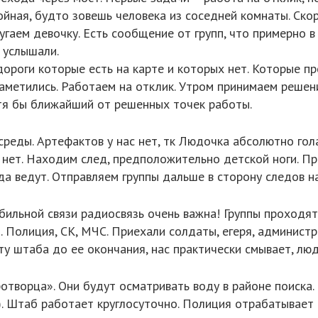
койная, будто зовешь человека из соседней комнаты. Скор
угаем девочку. Есть сообщение от групп, что примерно в
е услышали.
ороги которые есть на карте и которых нет. Которые п
наметились. Работаем на отклик. Утром принимаем решени
отя бы ближайший от решенных точек работы.
реды. Артефактов у нас нет, тк Людочка абсолютно гол
е нет. Находим след, предположительно детской ноги. П
уда ведут. Отправляем группы дальше в сторону следов на
обильной связи радиосвязь очень важна! Группы проходят
. Полиция, СК, МЧС. Приехали солдаты, егеря, админист
у штаба до ее окончания, нас практически смывает, люд
творца». Они будут осматривать воду в районе поиска. 
). Штаб работает круглосуточно. Полиция отрабатывает