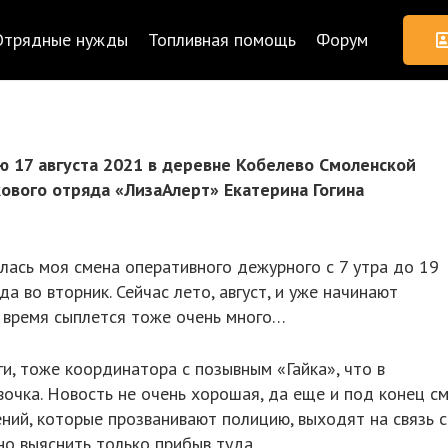
Отрядные нужды
Топливная помощь
Форум
ю 17 августа 2021 в деревне Кобелево Смоленской
кового отряда «ЛизаАлерт» Екатерина Гогина
алась моя смена оперативного дежурного с 7 утра до 19
да во вторник. Сейчас лето, август, и уже начинают
е время сыплется тоже очень много…
и, тоже координатора с позывным «Гайка», что в
очка. Новость не очень хорошая, да еще и под конец с
ий, которые прозванивают полицию, выходят на связь с
но выяснить только прибыв туда.