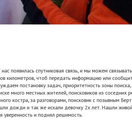
 нас появилась спутниковая связь, и мы можем связыват
ков километров, чтоб передать информацию или сообщит
уждаем постановку задач, приоритетность зоны поиска,
иске много местных жителей, поисковиков из соседних ре
чного костра, за разговорами, поисковик с позывным Бе
шли дожди и так же искали девочку 2х лет. Нашли живой
ня уверенность и поднял решимость.