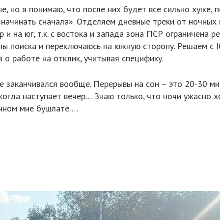
е, но я понимаю, что после них будет все сильно хуже, 
ачинать сначала». Отделяем дневные треки от ночных и
и на юг, т.к. с востока и запада зона ПСР ограничена р
ны поиска и переключаюсь на южную сторону. Решаем с Ю
я о работе на отклик, учитывая специфику.
 не заканчивался вообще. Перерывы на сон – это 20-30 
, когда наступает вечер… Знаю только, что ночи ужасно 
енном мне бушлате….