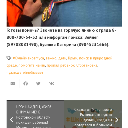
Готовы помочь? Звоните на горячую линию отряда 8-
800-700-54-52 или инфоргам поиска: Зейнеп
(89788081498), Бусинка Катерина (89045231666).
#СулеймановМуса
,
важно
,
дети
,
Крым
,
поиск в природной
среде
,
помогите найти
,
пропал ребенок
,
Строгановка
,
чужихдетейнебывает
UPD: НАЙДЕН, ЖИВ!
Сказки от Маленького
ВНИМАНИЕ! В
Рыжика: что нужно
Ростовской области
делать, когда ты
похищен ребенок!
потерялся в большом
Может находиться в