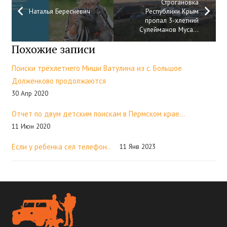
Строгановка
Наталья Бересневич
Республики Крым
пропал 3-хлетний
Сулейманов Муса…
Похожие записи
Поиски трёхлетнего Миши Ватулина из с. Большое
Долженково продолжаются
30 Апр 2020
Отчет по двум детским поискам в Пермском крае…
11 Июн 2020
Если у ребенка сел телефон..
11 Янв 2023