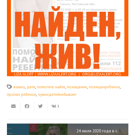
важно
,
дети
,
помогите найти
,
похищение
,
похищенребенок
,
пропал ребенок
,
чужихдетейнебывает
1
24 июля 2020 года в с.