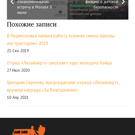
ознакомительную
фильма о детской
встречу в Москве 6
безопасности
июня
Похожие записи
В Подмосковье начала работу осенняя смена «Школы
инструкторов»-2019
21 Сен 2019
Отряд «ЛизаАлерт» запускает курс молодого бойца
27 Июл 2020
Григорию Сергееву, председателю отряда «ЛизаАлерт»,
вручена награда «За благодеяние»
10 Апр 2021