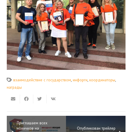
взаимодействие с государством
,
инфорги
,
координаторы
,
награды
Приглашаем всех
новичков на
Опубликован трейлер