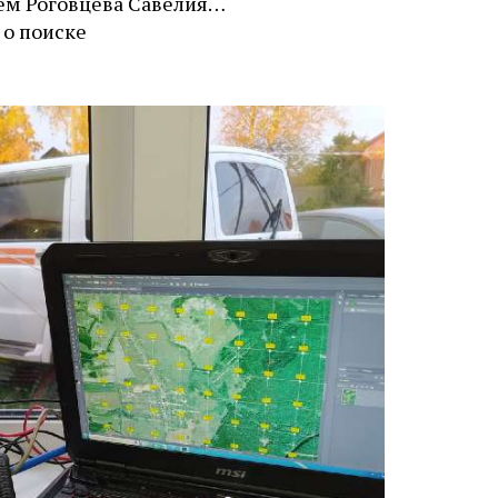
ем Роговцева Савелия…
о поиске