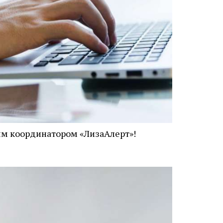
м координатором «ЛизаАлерт»!