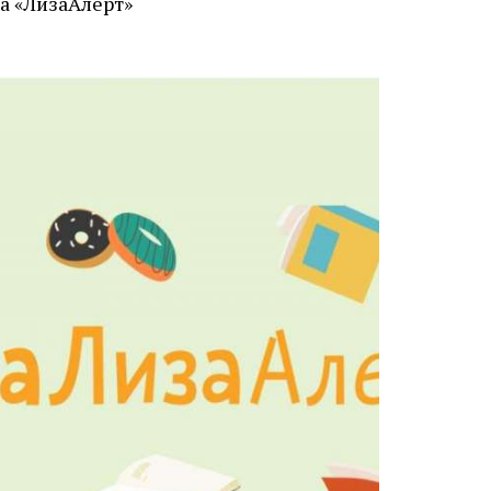
а «ЛизаАлерт»