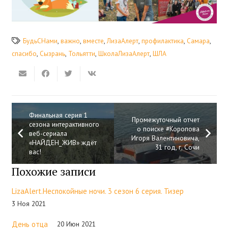
БудьСНами
,
важно
,
вместе
,
ЛизаАлерт
,
профилактика
,
Самара
,
спасибо
,
Сызрань
,
Тольятти
,
ШколаЛизаАлерт
,
ШЛА
Финальная серия 1
Промежуточный отчет
сезона интерактивного
о поиске #Коропова
веб-сериала
Игоря Валентиновича,
«НАЙДЕН_ЖИВ» ждёт
31 год, г. Сочи
вас!
Похожие записи
LizaAlert.Неспокойные ночи. 3 сезон 6 серия. Тизер
3 Ноя 2021
День отца
20 Июн 2021