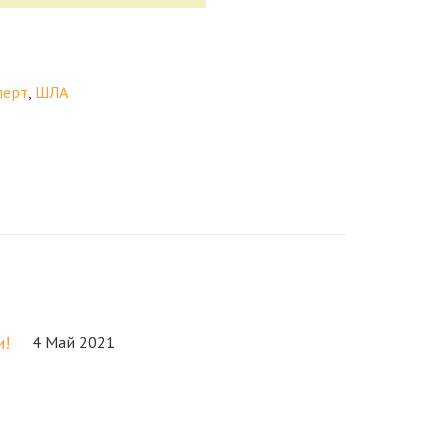
лерт
,
ШЛА
и!
4 Май 2021