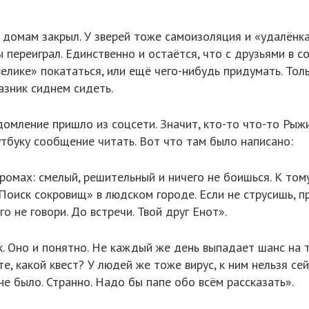
 домам закрыл. У зверей тоже самоизоляция и «удалёнка»
 переиграл. Единственно и остаётся, что с друзьями в с
велике» покататься, или ещё чего-нибудь придумать. Толь
азник сиднем сидеть.
омление пришло из соцсети. Значит, кто-то что-то Рыжи
утбуку сообщение читать. Вот что там было написано:
 промах: смелый, решительный и ничего не боишься. К т
Поиск сокровищ» в людском городе. Если не струсишь, пр
 не говори. До встречи. Твой друг Енот».
к. Оно и понятно. Не каждый же день выпадает шанс на 
е, какой квест? У людей же тоже вирус, к ним нельзя се
не было. Странно. Надо бы папе обо всём рассказать».