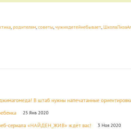
ктика
,
родителям
,
советы
,
чужихдетейнебывает
,
ШколаЛизаА
джимагомеда! В штаб нужны напечатанные ориентировк
ребенка
25 Янв 2020
о веб-сериала «НАЙДЕН_ЖИВ» ждёт вас!
3 Ноя 2020