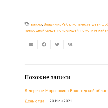
важно
,
ВладимирРыбалко
,
вместе
,
дети
,
до
природной среде
,
поисклюдей
,
помогите найт
Похожие записи
В деревне Морозовица Вологодской област
День отца
20 Июн 2021