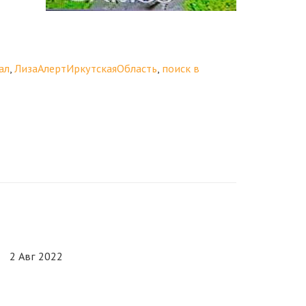
ал
,
ЛизаАлертИркутскаяОбласть
,
поиск в
2 Авг 2022