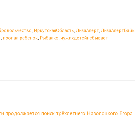
бровольчество
,
ИркутскаяОбласть
,
ЛизаАлерт
,
ЛизаАлертБайк
и
,
пропал ребенок
,
Рыбалко
,
чужихдетейнебывает
и продолжается поиск трёхлетнего Наволоцкого Егора