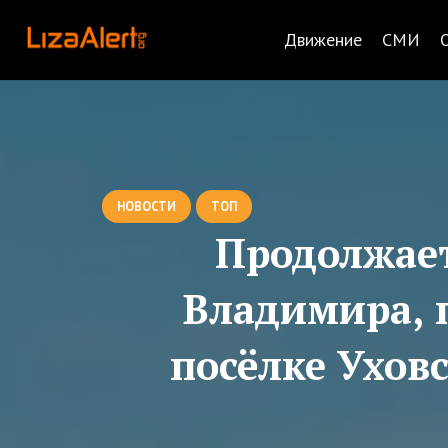
Движение
СМИ
НОВОСТИ
ТОП
Продолжает
Владимира, п
посёлке Ухов