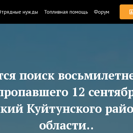
Отрядные нужды
Топливная помощь
Форум
ся поиск восьмилетн
ропавшего 12 сентябр
ский Куйтунского рай
области..