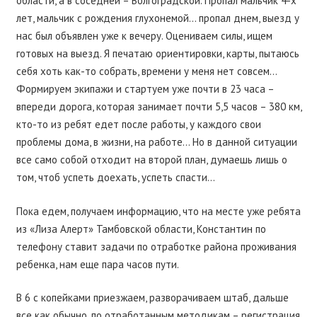
области, а в соседней – Волгоградской. Пропал мальчик 4-х
лет, мальчик с рождения глухонемой… пропал днем, выезд у
нас был объявлен уже к вечеру. Оцениваем силы, ищем
готовых на выезд. Я печатаю ориентировки, карты, пытаюсь
себя хоть как-то собрать, времени у меня нет совсем…
Формируем экипажи и стартуем уже почти в 23 часа –
впереди дорога, которая занимает почти 5,5 часов – 380 км,
кто-то из ребят едет после работы, у каждого свои
проблемы дома, в жизни, на работе… Но в данной ситуации
все само собой отходит на второй план, думаешь лишь о
том, чтоб успеть доехать, успеть спасти…
Пока едем, получаем информацию, что на месте уже ребята
из «Лиза Алерт» Тамбовской области, Константин по
телефону ставит задачи по отработке района проживания
ребенка, нам еще пара часов пути.
В 6 с копейками приезжаем, разворачиваем штаб, дальше
все как обычно, по отработанным методикам – регистрация