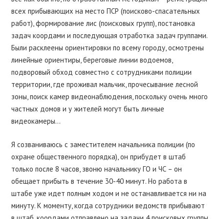
всех прибывающих на место ПСР (поисково-спасательных
работ), формирование лис (поисковых групп), постановка
задач коордами и последующая отработка задач группами.
Были расклеены ориентировки по всему городу, осмотрены
линейные ориентиры, береговые линии водоемов,
подворовый обход совместно с сотрудниками полиции
территории, где проживал мальчик, прочесывание лесной
зоны, поиск камер видеонаблюдения, поскольку очень много
частных домов и у жителей могут быть личные
видеокамеры…
Я созваниваюсь с заместителем начальника полиции (по
охране общественного порядка), он прибудет в штаб
только после 8 часов, звоню начальнику ГО и ЧС – он
обещает прибыть в течение 30-40 минут. Но работа в
штабе уже идет полным ходом и не останавливается ни на
минуту. К моменту, когда сотрудники ведомств прибывают
в штаб, коордами отправлено на задачи 4 поисковых группы