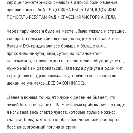
сердце по-матерински сжалось в адской боли. Решение
пришло само собой… Я ДОЛЖНА БЫТЬ ТАМ, Я ДОЛЖНА
ПОМОГАТЬ РЕБЯТАМ РАДИ СПАСЕНИЯ ЧИСТОГО АНГЕЛА.
Через пару часов я была на месте… было тяжело и страшно,
сон предательски сбивал с ног, но надежда на заветные
буквы «НЖ» придавали все больше и больше сил…
проходили минуты, часы, сутки, но остановиться
невозможно, в голове один и тот же девиз: «Нужно успеть,
нужно найти и радоваться!» Надежда рухнула в один миг,
сердце опять адски сжималось, горячие слезы текли по
щекам не унимаясь…ВСЕ ЗАКОНЧИЛОСЬ.
Далее я поняла точно, что чужих детей не бывает, что
чужой беды не бывает… За моё время прибывания в отряде
я испытала весь спектр чувств, которые только можно:
счастье, боль, радость, скорбь, облегчение или, наоборот,
бессилие, огромный прилив энергии.