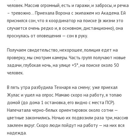
человек. Массив огромный, есть и гаражи, и забросы, и речка
– тревожно… Приехала Ворона с экипажем из Академа. Ей
приснился сон, что я координатор на поиске (в жизни это
случается очень редко и, в основном, дистанционно), она
проснулась от оповещения — сон в руку.
Получаем свидетельство, нехорошее, полиция едет на
проверку, мы смотрим камеры. Часть групп получают новые
задачи, глубокая ночь, на улице +5°, на поиске около 50
человек.
В пять утра разбудила Технаря на смену; уже приехал
Жулас и ушел на опрос. Мамаю скоро на работу, я топаю
домой (до дома 1 остановка, его видно с места ПСР).
Напечатала черно-белых ориентировок около сотни —
цветные закончились. Ночью их подвозили раза три, массив
заклеен вкруг. Скоро люди пойдут на работу — на них вся
надежда.