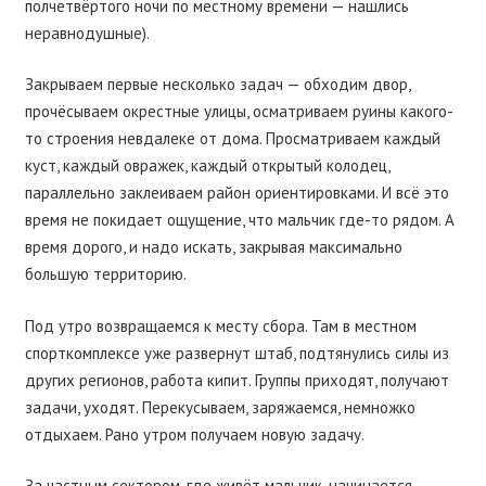
полчетвёртого ночи по местному времени — нашлись
неравнодушные).
Закрываем первые несколько задач — обходим двор,
прочёсываем окрестные улицы, осматриваем руины какого-
то строения невдалеке от дома. Просматриваем каждый
куст, каждый овражек, каждый открытый колодец,
параллельно заклеиваем район ориентировками. И всё это
время не покидает ощущение, что мальчик где-то рядом. А
время дорого, и надо искать, закрывая максимально
большую территорию.
Под утро возвращаемся к месту сбора. Там в местном
спорткомплексе уже развернут штаб, подтянулись силы из
других регионов, работа кипит. Группы приходят, получают
задачи, уходят. Перекусываем, заряжаемся, немножко
отдыхаем. Рано утром получаем новую задачу.
За частным сектором, где живёт мальчик, начинается