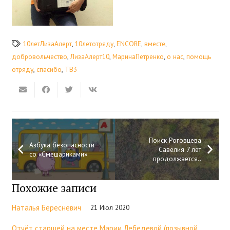
10летЛизаАлерт
,
10летотряду
,
ENCORE
,
вместе
,
добровольчество
,
ЛизаАлерт10
,
МаринаПетренко
,
о нас
,
помощь
отряду
,
спасибо
,
ТВ3
Поиск Роговцева
Азбука безопасности
Савелия 7 лет
со «Смешариками»
продолжается..
Похожие записи
Наталья Бересневич
21 Июл 2020
Отчёт старшей на месте Марии Лебедевой (позывной