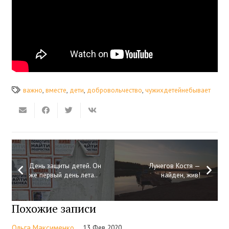
важно
,
вместе
,
дети
,
добровольчество
,
чужихдетейнебывает
День защиты детей. Он
Лунегов Костя —
же первый день лета..
найден, жив!
Похожие записи
Ольга Максименко
13 Фев 2020