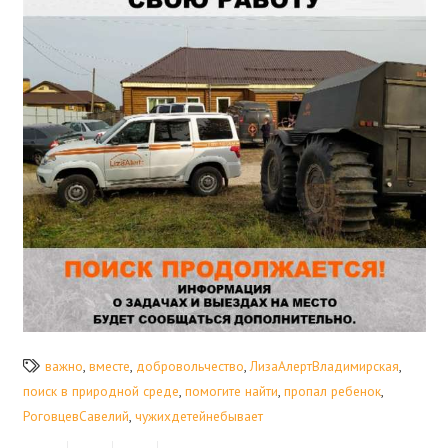
важно
,
вместе
,
добровольчество
,
ЛизаАлертВладимирская
,
поиск в природной среде
,
помогите найти
,
пропал ребенок
,
РоговцевСавелий
,
чужихдетейнебывает