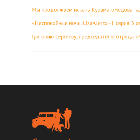
Мы продолжаем искать Курамагомедова Га
«Неспокойные ночи. LizaAlert» -1 серия 3 с
Григорию Сергееву, председателю отряда «