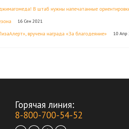
джимагомеда! В штаб нужны напечатанные ориентировк
езона
16 Сен 2021
ЛизаАлерт», вручена награда «За благодеяние»
10 Апр
Горячая линия:
8-800-700-54-52