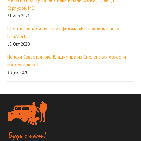
«Гея») по поиску Баласа Ильи Михайловича, 15 лет, г.
Серпухов, МО
21 Апр 2021
Шестая финальная серия фильма «Неспокойные ночи.
LizaAlert»
15 Окт 2020
Поиски Севостьянова Владимира из Смоленская области
продолжаются
3 Дек 2020