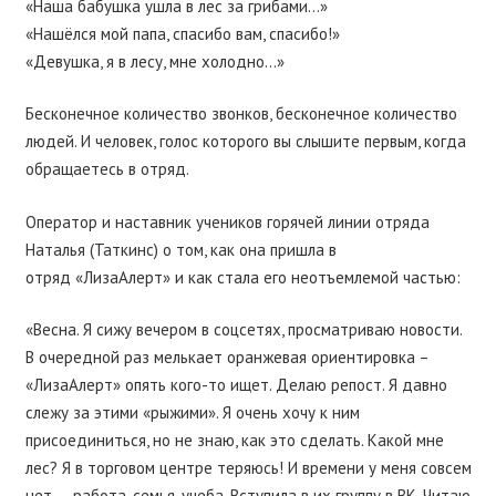
«Наша бабушка ушла в лес за грибами…»
«Нашёлся мой папа, спасибо вам, спасибо!»
«Девушка, я в лесу, мне холодно…»
Бесконечное количество звонков, бесконечное количество
людей. И человек, голос которого вы слышите первым, когда
обращаетесь в отряд.
Оператор и наставник учеников горячей линии отряда
Наталья (Таткинс) о том, как она пришла в
отряд
«ЛизаАлерт»
и как стала его неотъемлемой частью:
«Весна. Я сижу вечером в соцсетях, просматриваю новости.
В очередной раз мелькает оранжевая ориентировка –
«ЛизаАлерт» опять кого-то ищет. Делаю репост. Я давно
слежу за этими «рыжими». Я очень хочу к ним
присоединиться, но не знаю, как это сделать. Какой мне
лес? Я в торговом центре теряюсь! И времени у меня совсем
нет — работа, семья, учеба. Вступила в их группу в ВК. Читаю