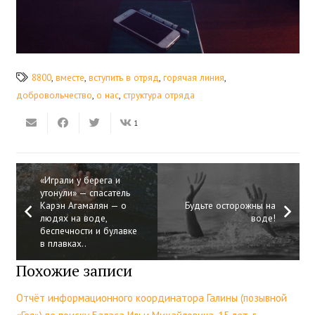
8800
,
вместе
,
вступить в отряд
,
горячая линия
,
добровольчество
,
о нас
,
структура отряда
1
«Играли у берега и
утонули» — спасатель
Карэн Агамалян — о
Будьте осторожны на
людях на воде,
воде!
беспечности и булавке
в плавках..
Похожие записи
Отчëт информационного координатора Галины (позывной