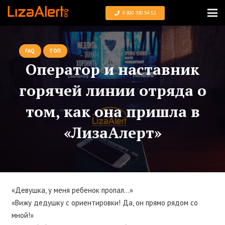
8 800 700 54 52
FAQ
ТОП
Оператор и наставник
горячей линии отряда о
том, как она пришла в
«ЛизаАлерт»
«Девушка, у меня ребенок пропал…»
«Вижу дедушку с ориентировки! Да, он прямо рядом со
мной!»