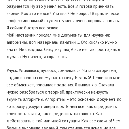
разумеется. Ну это у меня есть. Всё, я готова принимать
звонки. Как это не всё? Учиться? Не вопрос! Я практически
профессиональный студент, у меня очень хорошая память.
Я сейчас быстро все освою.
Мой наставник прислал мне документы для изучения:
алгоритмы, доп. материалы, памятки…. Ого, сколько нужно
знать. Не ожидала. Сижу, изучаю, А все не так просто, как я
думала. Ну ничего,- я справлюсь.
Учусь. Удивляюсь, пугаюсь, сомневаюсь. Читаю алгоритмы,
задаю вопросы своему наставнику. Бедный! Терпеливо мне
все объясняет, присылает задания. Я выполняю. Сначала
нужно разобраться с теорией, практически наизусть
выучить алгоритмы. Алгоритмы – это основной документ, по
которому дежурят операторы. В нем все: как определить
срочность заявки, как определить тип звонка. Как
действовать в той или иной ситуации. Как все сложно! Чем
больше выполняю заданий, тем становится яснее, но все