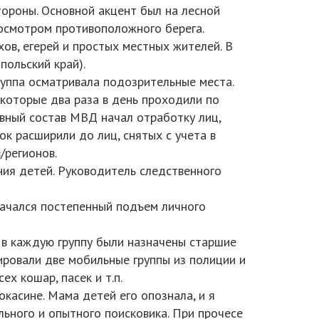
тороны. Основной акцент был на лесной
 осмотром противоположного берега.
ухов, егерей и простых местных жителей. В
польский край).
руппа осматривала подозрительные места.
которые два раза в день проходили по
ивный состав МВД начал отработку лиц,
к расширили до лиц, снятых с учета в
/регионов.
ния детей. Руководитель следственного
начался постепенный подъем личного
, в каждую группу были назначены старшие
ировали две мобильные группы из полиции и
х кошар, пасек и т.п.
окасине. Мама детей его опознала, и я
льного и опытного поисковика. При прочесе