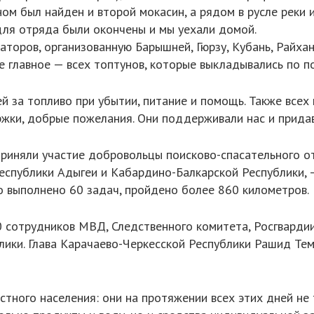
ом был найден и второй мокасин, а рядом в русле реки
для отряда были окончены и мы уехали домой.
торов, организованную Барышней, Гюрзу, Кубань, Райхану
е главное — всех топтунов, которые выкладывались по п
 за топливо при убытии, питание и помощь. Также всех 
жки, добрые пожелания. Они поддерживали нас и придав
 приняли участие добровольцы поисково-спасательного о
еспублики Адыгеи и Кабардино-Балкарской Республики, –
го выполнено 60 задач, пройдено более 860 километров.
 сотрудников МВД, Следственного комитета, Росгвардии
ики. Глава Карачаево-Черкесской Республики Рашид Тем
ного населения: они на протяжении всех этих дней не т