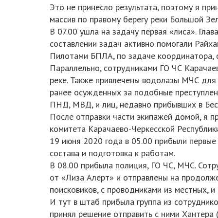
Это не принесло результата, поэтому я при
массив по правому берегу реки Большой Зе
В 07.00 ушла на задачу первая «лиса». Глав
составлении задач активно помогали Райха
Пилотами БПЛА, по задаче координатора, с
Параллельно, сотрудниками ГО ЧС Карачаев
реке. Также привлечены водолазы МЧС для 
ранее осужденных за подобные преступлени
ПНД, МВД, и лиц, недавно прибывших в Бес
После отправки части экипажей домой, я п
комитета Карачаево-Черкесской Республики
19 июня 2020 года в 05.00 прибыли первые
состава и подготовка к работам.
В 08.00 прибыла полиция, ГО ЧС, МЧС. Сот
от «Лиза Алерт» и отправлены на продолже
поисковиков, с проводниками из местных, и
И тут в штаб прибыла группа из сотруднико
принял решение отправить с ними Хантера (