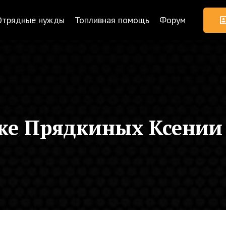
Отрядные нужды
Топливная помощь
Форум
ске Прядкиных Ксении 