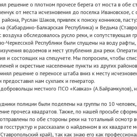
нял решение о плотном прочесе берега от моста в обе с
ленчук от места исчезновения до поселка Ивановское, с
а района, Руслан Шаков, привлек к поиску конников, паст
на (Кабардино-Балкарская Республика) и Ведьма (Ставро
 воздуха обследовалось русло реки, и сопутствующая г
о-Черкесской Республики были спущены на воду рафты, 
изучения водоемов и мест углубления дна реки. Операт
я и состоящих на спецучете. Мы попросили, чтобы списо
леней и окрестные населенные пункты из других районов
ринял решение о переносе штаба вниз к месту исчезнове
 предоставил нам сухпаек и генератор.
 добровольцы местного ПСО «Кавказ» (А.Байрамкулов), 
рудники полиции были поделены на группы по 10 человек
ние прочеса квадратов. Также, по нашей просьбе сформ
 отправлены по обе стороны реки на тотальный осмотр все
в госструктур и рассказали о найденном в их квадрате м
Ставропольский край), так как знаю его как профессиона