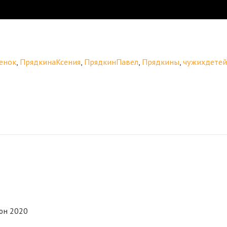
енок
,
ПрядкинаКсения
,
ПрядкинПавел
,
Прядкины
,
чужихдете
юн 2020