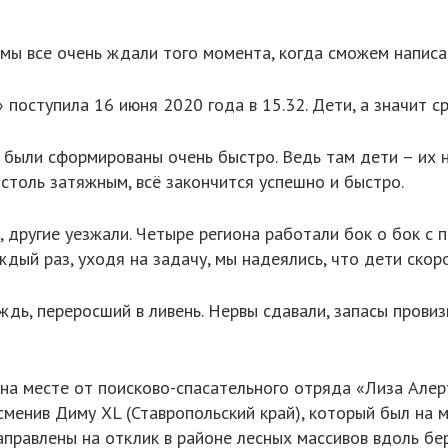
, мы все очень ждали того момента, когда сможем напис
поступила 16 июня 2020 года в 15.32. Дети, а значит с
и были сформированы очень быстро. Ведь там дети – их 
т столь затяжным, всё закончится успешно и быстро.
, другие уезжали. Четыре региона работали бок о бок с
ждый раз, уходя на задачу, мы надеялись, что дети скор
дь, переросший в ливень. Нервы сдавали, запасы провиз
 на месте от поисково-спасательного отряда «Лиза Алер
сменив Диму XL (Ставропольский край), который был на м
аправлены на отклик в районе лесных массивов вдоль бер