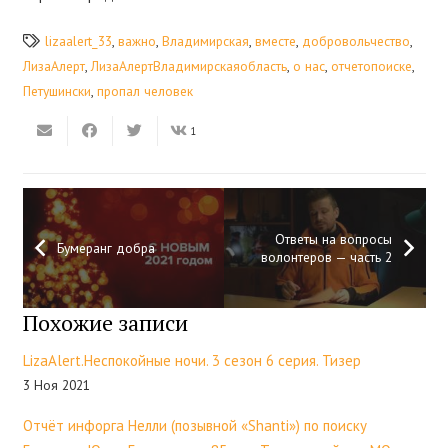
lizaalert_33
,
важно
,
Владимирская
,
вместе
,
добровольчество
,
ЛизаАлерт
,
ЛизаАлертВладимирскаяобласть
,
о нас
,
отчетопоиске
,
Петушински
,
пропал человек
1
Ответы на вопросы
Бумеранг добра
волонтеров — часть 2
Похожие записи
LizaAlert.Неспокойные ночи. 3 сезон 6 серия. Тизер
3 Ноя 2021
Отчëт инфорга Нелли (позывной «Shanti») по поиску