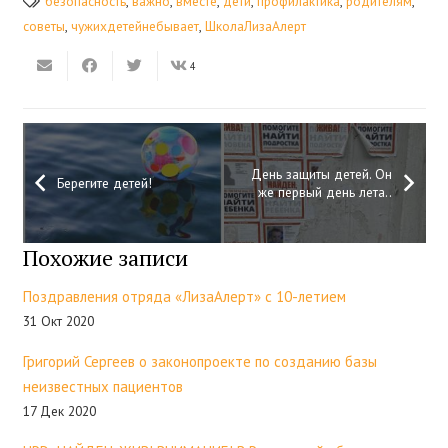
безопасность
,
важно
,
вместе
,
дети
,
профилактика
,
родителям
,
советы
,
чужихдетейнебывает
,
ШколаЛизаАлерт
4
День защиты детей. Он
Берегите детей!
же первый день лета..
Похожие записи
Поздравления отряда «ЛизаАлерт» с 10-летием
31 Окт 2020
Григорий Сергеев о законопроекте по созданию базы
неизвестных пациентов
17 Дек 2020