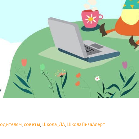
родителям
,
советы
,
Школа_ЛА
,
ШколаЛизаАлерт