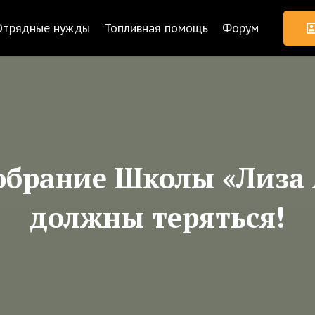
Отрядные нужды
Топливная помощь
Форум
обрание Школы «Лиза 
должны теряться!