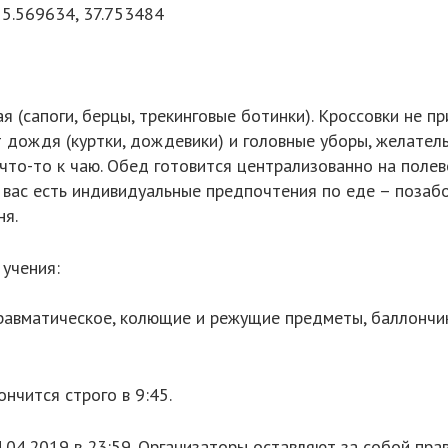
5.569634, 37.753484
я (сапоги, берцы, трекинговые ботинки). Кроссовки не пр
т дождя (куртки, дождевики) и головные уборы, желател
 что-то к чаю. Обед готовится централизованно на поле
у вас есть индивидуальные предпочтения по еде – позаб
ня.
 учения:
травматическое, колющие и режущие предметы, баллончик
ончится строго в 9:45.
.04.2019 в 23:59. Организаторы оставляют за собой пра