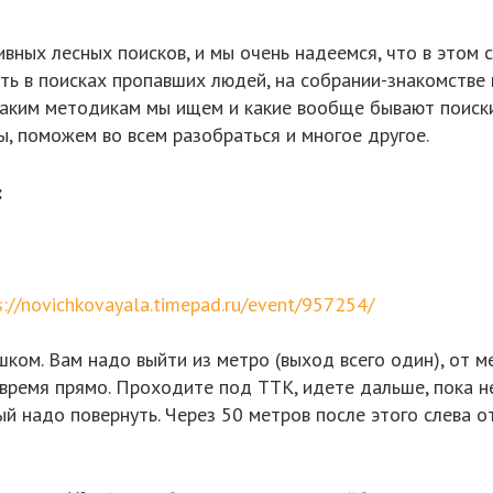
вных лесных поисков, и мы очень надеемся, что в этом 
ть в поисках пропавших людей, на собрании-знакомстве
 каким методикам мы ищем и какие вообще бывают поиск
ы, поможем во всем разобраться и многое другое.
:
s://novichkovayala.timepad.ru/event/957254/
ком. Вам надо выйти из метро (выход всего один), от м
 время прямо. Проходите под ТТК, идете дальше, пока н
й надо повернуть. Через 50 метров после этого слева от