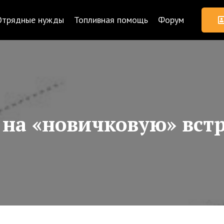
Отрядные нужды
Топливная помощь
Форум
на «новичковую» встр