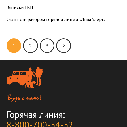
Записки ГКП
Стань оператором горячей линии «ЛизаАлерт»
1
2
3
Горячая линия:
8-800-700-54-52