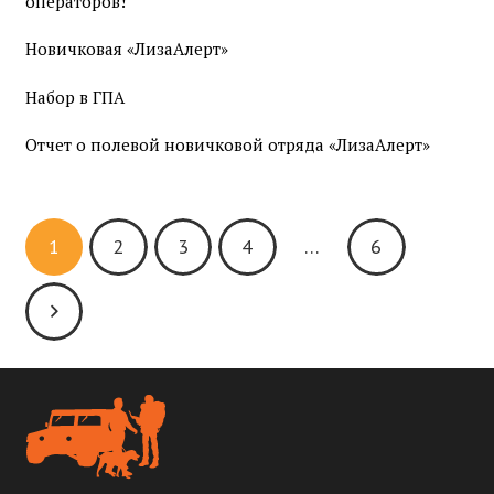
операторов!
Новичковая «ЛизаАлерт»
Набор в ГПА
Отчет о полевой новичковой отряда «ЛизаАлерт»
1
2
3
4
…
6