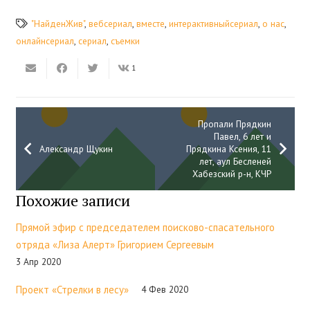
"НайденЖив"
,
вебсериал
,
вместе
,
интерактивныйсериал
,
о нас
,
онлайнсериал
,
сериал
,
съемки
1
Пропали Прядкин
Павел, 6 лет и
Александр Щукин
Прядкина Ксения, 11
лет, аул Бесленей
Хабезский р-н, КЧР
Похожие записи
Прямой эфир с председателем поисково-спасательного
отряда «Лиза Алерт» Григорием Сергеевым
3 Апр 2020
Проект «Стрелки в лесу»
4 Фев 2020