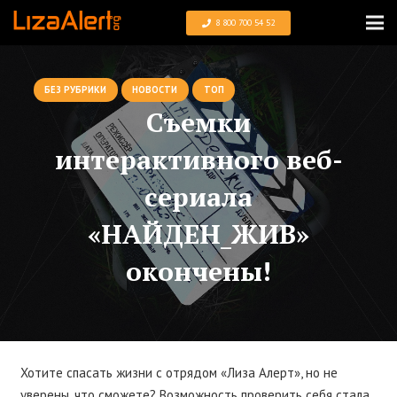
8 800 700 54 52
БЕЗ РУБРИКИ
НОВОСТИ
ТОП
Съемки
интерактивного веб-
сериала
«НАЙДЕН_ЖИВ»
окончены!
Хотите спасать жизни с отрядом
«Лиза Алерт»
, но не
уверены, что сможете? Возможность проверить себя стала