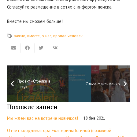
Согласуйте размещение в сетях с инфоргом поиска.
Вместе мы сможем больше!
важно
,
вместе
,
о нас
,
пропал человек
Проект «Стрелки в
Ольга Максименко
лесу»
Похожие записи
Мы ждем вас на встрече новичков!
18 Янв 2021
Отчет координатора Екатерины Гогиной (позывной