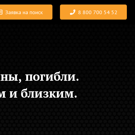
Заявка на поиск
8 800 700 54 52
ны, погибли.
м и близким.