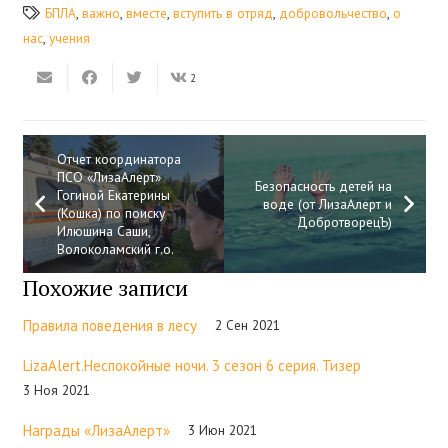
БПЛА
,
важно
,
вместе
,
вступить в отряд
,
добровольчество
,
о
нас
,
учения
2
Отчет координатора
ПСО «ЛизаАлерт»
Безопасность детей на
Гогиной Екатерины
воде (от ЛизаАлерт и
(Кошка) по поиску
ДобротворецЪ)
Илюшина Саши,
Волоколамский г.о.
Похожие записи
Правила поведения в лесу
2 Сен 2021
LizaAlert.Неспокойные ночи. 3 сезон 6 серия. Тизер
3 Ноя 2021
Награды «ЛизаАлерт»
3 Июн 2021