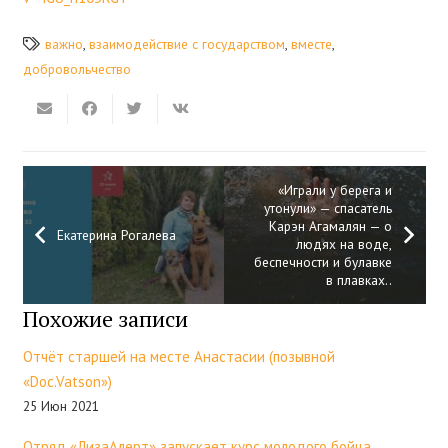
важно
,
взаимодействие с государством
,
вместе
,
добровольчество
«Играли у берега и
утонули» — спасатель
Карэн Агамалян — о
Екатерина Рогалева
людях на воде,
беспечности и булавке
в плавках..
Похожие записи
Отчёт старшей на месте Анастасии (позывной
«Doc.Vatson»)
25 Июн 2021
Отряд «ЛизаАлерт» запускает курс молодого бойца