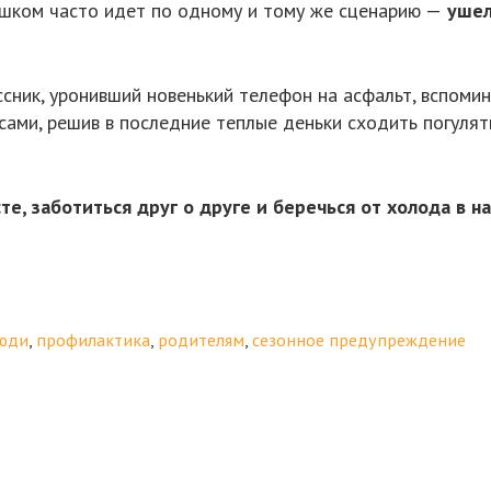
ишком часто идет по одному и тому же сценарию —
ушел,
сник, уронивший новенький телефон на асфальт, вспомин
ами, решив в последние теплые деньки сходить погулять
е, заботиться друг о друге и беречься от холода в 
юди
,
профилактика
,
родителям
,
сезонное предупреждение