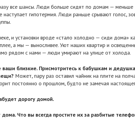
азу все шансы. Люди больше сидят по домам — меньше в
 наступает гипотермия. Люди раньше срывают голос, зов
уппы.
веке, и установки вроде «стало холодно — сиди дома» к
теплее, а мы — выносливее. Уют наших квартир и освещен
рямо рядом с нами — люди умирают на улице от холода.
де ваши близкие. Присмотритесь к бабушкам и дедушка
вещи?
Может, пару раз оставил чайник на плите на полч
ворит постоянно о прошлом, будто не замечая настояще
забудет дорогу домой.
т дома. Что вы всегда простите их за разбитые телеф