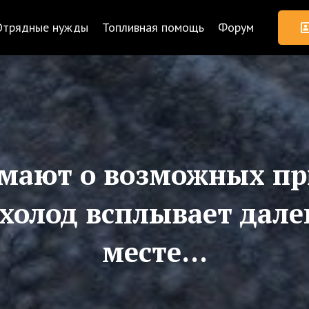
Отрядные нужды
Топливная помощь
Форум
умают о возможных пр
холод всплывает дале
месте…