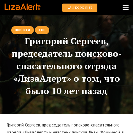
8 800 700 54 52
НОВОСТИ
ТОП
Григорий Сергеев,
председатель поисково-
спасательного отряда
«ЛизаАлерт» о том, что
было 10 лет назад
Григорий Сергеев, председатель поисково-спасательного
отряда «ЛизаАлерт» и участник поисков Лизы Фомкиной, в