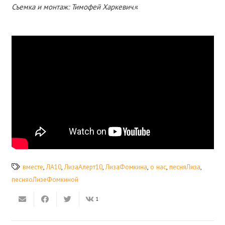
Съемка и монтаж: Тимофей Харкевич.
«
вместе
,
ЛА10
,
ЛизаАлерт10
,
ЛизаФомкина
,
о нас
,
песняЛиза
,
песняоЛизеФомкиной
1