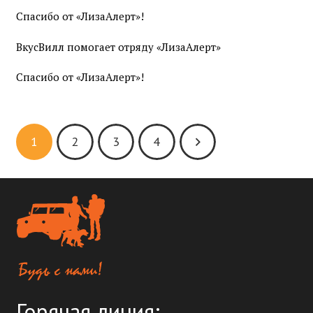
Спасибо от «ЛизаАлерт»!
ВкусВилл помогает отряду «ЛизаАлерт»
Спасибо от «ЛизаАлерт»!
1
2
3
4
Горячая линия: