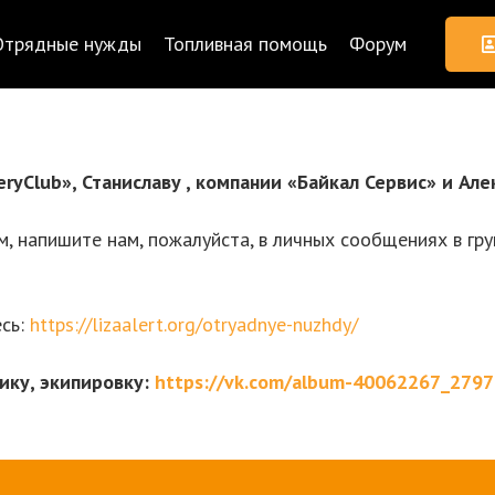
Отрядные нужды
Топливная помощь
Форум
eryClub»
,
Станиславу , компании «Байкал Сервис» и Але
, напишите нам, пожалуйста, в личных сообщениях в груп
есь:
https://lizaalert.org/otryadnye-nuzhdy/
ику, экипировку:
https://vk.com/album-40062267_279