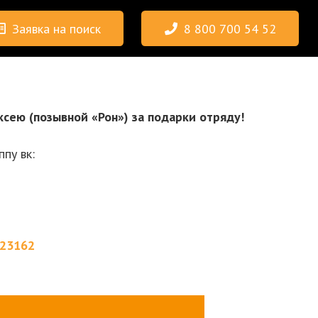
Заявка на поиск
8 800 700 54 52
ксею (позывной «Рон») за подарки отряду!
пу вк:
723162