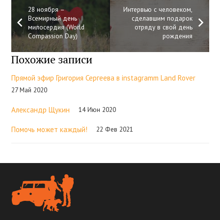
28 ноября –
Интервью с человеком,
Всемирный день
сделавшим подарок
милосердия (World
отряду в свой день
Compassion Day)
рождения
Похожие записи
Прямой эфир Григория Сергеева в instagramm Land Rover
27 Май 2020
Александр Щукин
14 Июн 2020
Помочь может каждый!
22 Фев 2021