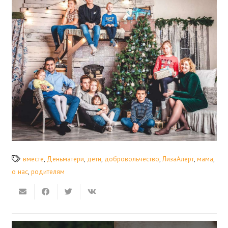
вместе
,
Деньматери
,
дети
,
добровольчество
,
ЛизаАлерт
,
мама
,
о нас
,
родителям