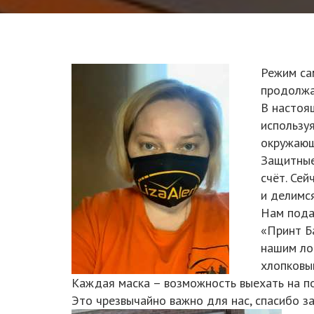
Режим са
продолжа
В настоя
использу
окружающ
Защитные
счёт. Сей
и делимс
Нам пода
«Принт Б
нашим ло
хлопковы
Каждая маска – возможность выехать на пои
Это чрезвычайно важно для нас, спасибо з