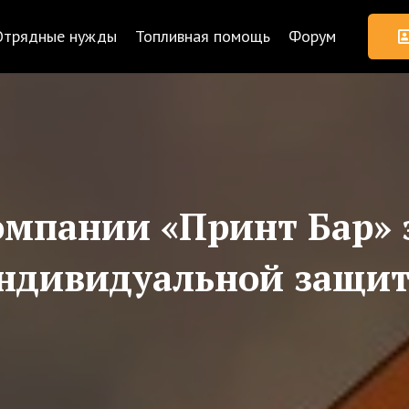
Отрядные нужды
Топливная помощь
Форум
омпании «Принт Бар» з
ндивидуальной защи