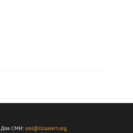
Для СМИ:
smi@lizaalert.org