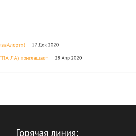
изаАлерт»!
17 Дек 2020
(ГПА ЛА) приглашает
28 Апр 2020
Горячая линия: