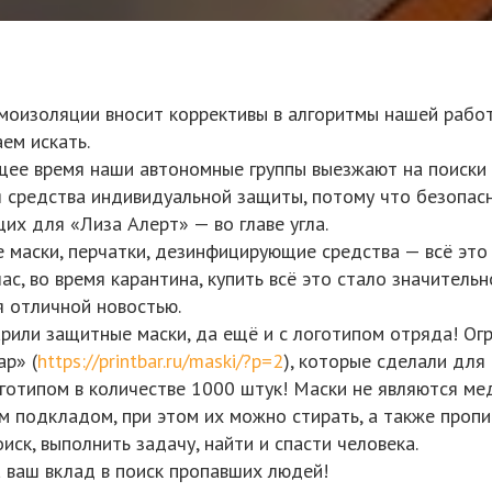
моизоляции вносит коррективы в алгоритмы нашей рабо
ем искать.
щее время наши автономные группы выезжают на поиски ка
я средства индивидуальной защиты, потому что безопас
их для «Лиза Алерт» — во главе угла.
 маски, перчатки, дезинфицирующие средства — всё это
час, во время карантина, купить всё это стало значител
я отличной новостью.
рили защитные маски, да ещё и с логотипом отряда! Ог
ар» (
https://printbar.ru/maski/?p=2
), которые сделали для
готипом в количестве 1000 штук! Маски не являются мед
м подкладом, при этом их можно стирать, а также проп
ск, выполнить задачу, найти и спасти человека.
а ваш вклад в поиск пропавших людей!