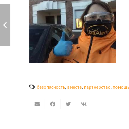
безопасность
,
вместе
,
партнерство
,
помощь