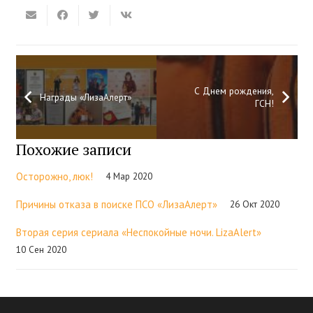
С Днем рождения,
Награды «ЛизаАлерт»
ГСН!
Похожие записи
Осторожно, люк!
4 Мар 2020
Причины отказа в поиске ПСО «ЛизаАлерт»
26 Окт 2020
Вторая серия сериала «Неспокойные ночи. LizaAlert»
10 Сен 2020