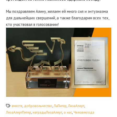
Мы поздравляем Алину, желаем ей много сил и энтузиазма
для дальнейших свершений, а также благодарим всех тех,
кто участвовал в голосовании!
вместе
,
добровольчество
,
ЛаПитер
,
ЛизаАлерт
,
ЛизаАлертПитер
,
наградыЛизаАлерт
,
о нас
,
Человекгода