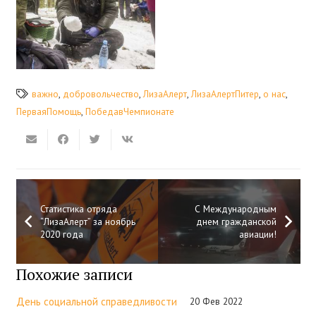
важно
,
добровольчество
,
ЛизаАлерт
,
ЛизаАлертПитер
,
о нас
,
ПерваяПомощь
,
ПобедавЧемпионате
Статистика отряда
С Международным
“ЛизаАлерт” за ноябрь
днем гражданской
2020 года
авиации!
Похожие записи
День социальной справедливости
20 Фев 2022