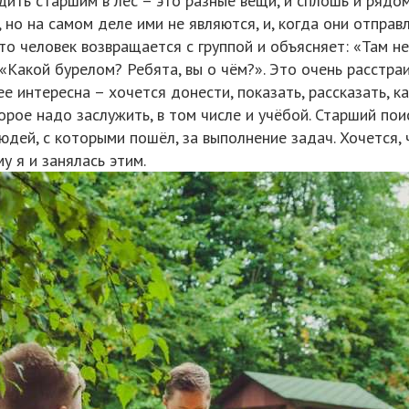
дить старшим в лес – это разные вещи, и сплошь и рядо
но на самом деле ими не являются, и, когда они отправл
что человек возвращается с группой и объясняет: «Там н
 «Какой бурелом? Ребята, вы о чём?». Это очень расстр
е интересна – хочется донести, показать, рассказать, к
торое надо заслужить, в том числе и учёбой. Старший пои
людей, с которыми пошёл, за выполнение задач. Хочется
у я и занялась этим.