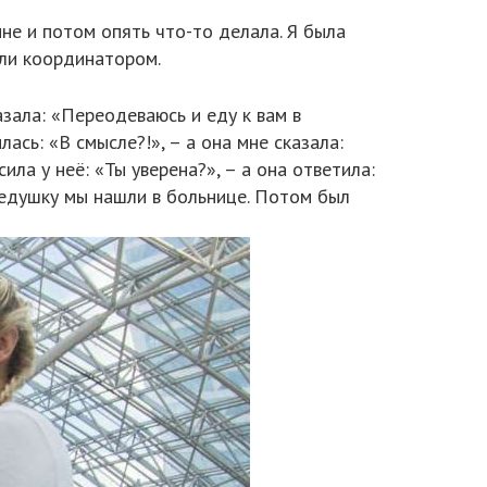
ине и потом опять что-то делала. Я была
или координатором.
азала: «Переодеваюсь и еду к вам в
ась: «В смысле?!», – а она мне сказала:
ила у неё: «Ты уверена?», – а она ответила:
 Дедушку мы нашли в больнице. Потом был