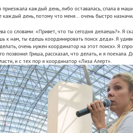
о приезжала каждый день, либо оставалась, спала в маш
 не каждый день, потому что меня… очень быстро назнач
а со словами: «Привет, что ты сегодня делаешь?». Я ск
шь к нам, ты едешь координировать поиск деда». Я удивил
елать, очень нужен координатор на этот поиск». Я спрос
го позвонил Гриша, рассказал, что делать, и я поехала.
асти, и с тех пор я координатор «Лиза Алерт».