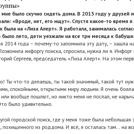
группы»
 мне было скучно сидеть дома. В 2013 году у друзей м
зали: «Вроде, нет, его ищут». Спустя какое-то время 
х была на «Лиза Алерт». Я работала, занималась согла
о было лето, дети уезжали на все три месяца к бабушк
 2014 года – почему-то запомнила эту дату, – зашла на
Позвонила инфоргу поиска, спросила, нужна ли я. Инфорг 
горий Сергеев, председатель «Лиза Алерт». На этом пер
! Ты что-то делаешь, ты такой значимый, такой тут нуж
ыми, спокойными, открытыми миру людьми. Я очень бояла
– или вообще пошлют, но никто меня не послал, не нарыч
Это было удивительно.
гой городской поиск, где у меня тоже была небольшая з
, похищенного из роддома. И всё, я осталась там… на в