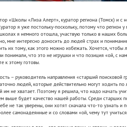
тор «Школы «Лиза Алерт», куратор региона (Томск) и с 
уратор я уже постольку-поскольку, потому что регион у 
 школах я немного отошла, участвую только в наших бол
но, мне интересно доносить до людей страх и понимание
ить их тому, как этого можно избежать. Хочется, чтобы л
ни понимали, что это не игрушки и что позиция «ой, с на
е к этому готовы.
сть – руководитель направления «старший поисковой гр
статочно людей, которые действительно могут ходить по
й им не хватает. Поэтому я решила, что надо начать учи
ем выше будет качество нашей работы. Среди старших п
ебе не так уверены, они хотят сначала что-то узнать и п
более самонадеянные и со словами «ой, чему тут учиться-