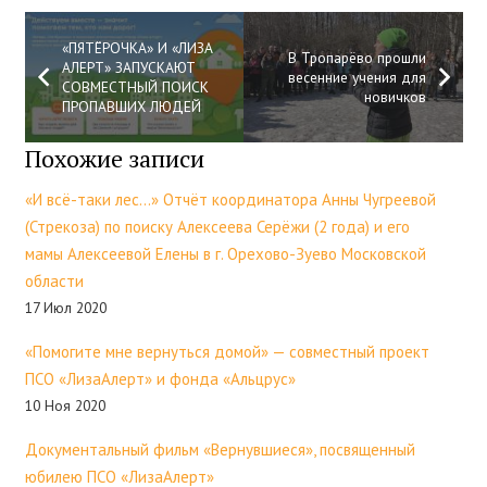
«ПЯТЁРОЧКА» И «ЛИЗА
В Тропарёво прошли
АЛЕРТ» ЗАПУСКАЮТ
весенние учения для
СОВМЕСТНЫЙ ПОИСК
новичков
ПРОПАВШИХ ЛЮДЕЙ
Похожие записи
«И всё-таки лес…» Отчёт координатора Анны Чугреевой
(Стрекоза) по поиску Алексеева Серёжи (2 года) и его
мамы Алексеевой Елены в г. Орехово-Зуево Московской
области
17 Июл 2020
«Помогите мне вернуться домой» — совместный проект
ПСО «ЛизаАлерт» и фонда «Альцрус»
10 Ноя 2020
Документальный фильм «Вернувшиеся», посвященный
юбилею ПСО «ЛизаАлерт»