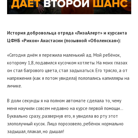
История добровольца отряда «ЛизаАлерт» и курсанта
ЦФНБ «Рикон» Анастасии (позывной «Оболенская»):
«Сегодня днём я пережила маленький ад. Мой ребёнок,
которому 1,8, подавился кусочком котлеты. На моих глазах
он стал багрового цвета, стал задыхаться. Его трясло, а от
напряжения (как я потом увидела) полопались капилляры на
личике.
В доли секунды я на полном автомате сделала то, чему
меня научили совсем недавно на курсе первой помощи…
Буквально сразу, развернув его, я увидела во рту этот
злополучный кусок. Лицо порозовело, ребёнок нормально
задышал, плакал, но дышал!