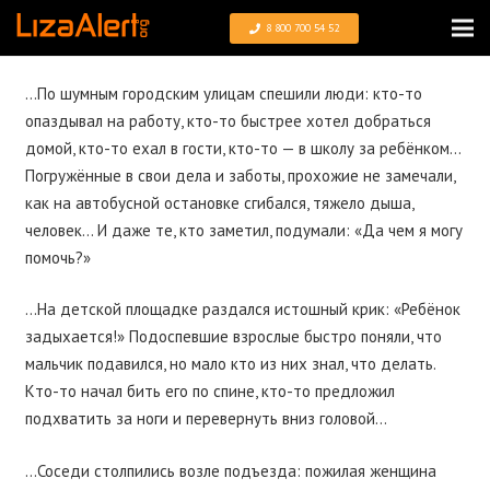
8 800 700 54 52
…По шумным городским улицам спешили люди: кто-то
опаздывал на работу, кто-то быстрее хотел добраться
домой, кто-то ехал в гости, кто-то — в школу за ребёнком…
Погружённые в свои дела и заботы, прохожие не замечали,
как на автобусной остановке сгибался, тяжело дыша,
человек… И даже те, кто заметил, подумали: «Да чем я могу
помочь?»
…На детской площадке раздался истошный крик: «Ребёнок
задыхается!» Подоспевшие взрослые быстро поняли, что
мальчик подавился, но мало кто из них знал, что делать.
Кто-то начал бить его по спине, кто-то предложил
подхватить за ноги и перевернуть вниз головой…
…Соседи столпились возле подъезда: пожилая женщина