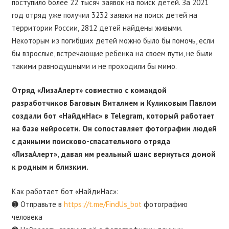
поступило более 22 тысяч заявок на поиск детей. За 2021
год отряд уже получил 3232 заявки на поиск детей на
территории России, 2812 детей найдены живыми.
Некоторым из погибших детей можно было бы помочь, если
бы взрослые, встречающие ребенка на своем пути, не были
такими равнодушными и не проходили бы мимо.
Отряд «ЛизаАлерт» cовместно с командой
разработчиков Баговым Виталием и Куликовым Павлом
создали бот «НайдиНас» в Telegram, который работает
на базе нейросети. Он сопоставляет фотографии людей
с данными поисково-спасательного отряда
«ЛизаАлерт», давая им реальный шанс вернуться домой
к родным и близким.
Как работает бот «НайдиНас»:
➊ Отправьте в
https://t.me/FindUs_bot
фотографию
человека