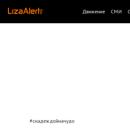
Движение
СМИ
#снадеждойначудо