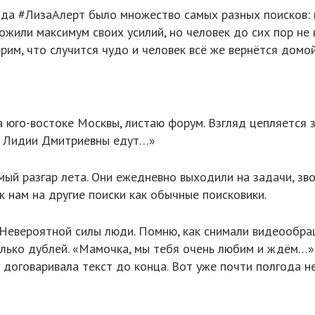
яда #ЛизаАлерт было множество самых разных поисков: к
ложили максимум своих усилий, но человек до сих пор не
им, что случится чудо и человек всё же вернётся домой
а юго-востоке Москвы, листаю форум. Взгляд цепляется 
ки Лидии Дмитриевны едут…»
мый разгар лета. Они ежедневно выходили на задачи, зв
к нам на другие поиски как обычные поисковики.
 Невероятной силы люди. Помню, как снимали видеообра
лько дублей. «Мамочка, мы тебя очень любим и ждём…» 
и договаривала текст до конца. Вот уже почти полгода н