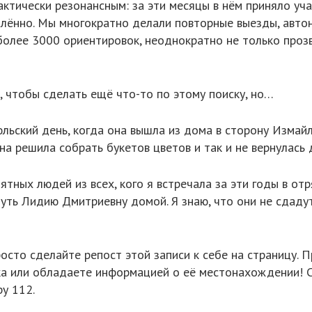
ктически резонансным: за эти месяцы в нём приняло уча
далённо. Мы многократно делали повторные выезды, авт
более 3000 ориентировок, неоднократно не только проз
 чтобы сделать ещё что-то по этому поиску, но…
юльский день, когда она вышла из дома в сторону Измай
на решила собрать букетов цветов и так и не вернулась 
ятных людей из всех, кого я встречала за эти годы в от
уть Лидию Дмитриевну домой. Я знаю, что они не сдадутс
осто сделайте репост этой записи к себе на страницу. 
ка или обладаете информацией о её местонахождении! 
у 112.