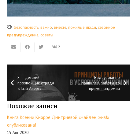
безопасность
,
важно
,
вместе
,
пожилые люди
,
сезонное
предупреждение
,
советы
2
Я — детский
Видеуроки по
прозвонщик отряда
правилам работы во
«Лиза Алерт»
время пандемии
Похожие записи
Книга Ксении Кнорре Дмитриевой «Найден, жив!»
опубликована!
19 Авг 2020